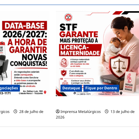
gociações
Destaque
Fique por Dentro
6/2027
LICENÇA-MATERNIDADE
rgicos
28 de julho de
Imprensa Metalúrgicos
13 de julho de
2026