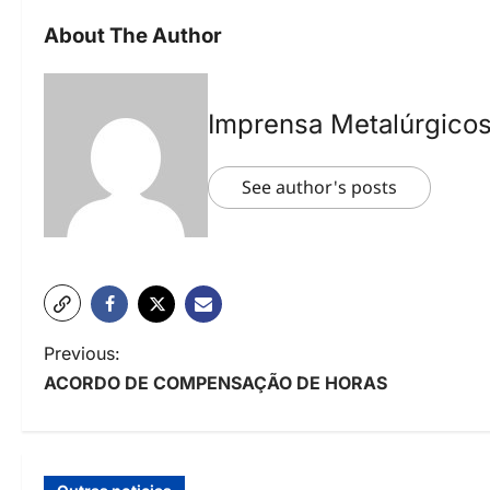
About The Author
Imprensa Metalúrgico
See author's posts
P
Previous:
ACORDO DE COMPENSAÇÃO DE HORAS
o
s
t