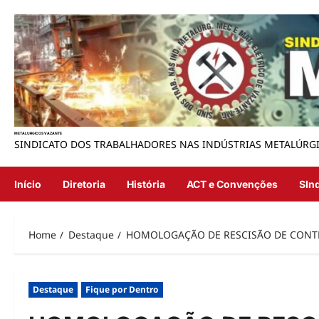
Skip
to
content
METALURGICOS VAZANTE
SINDICATO DOS TRABALHADORES NAS INDÚSTRIAS METALÚRGI
Início
Diretoria
História
ACT e Convenções
SInd
Home
Destaque
HOMOLOGAÇÃO DE RESCISÃO DE CONT
Destaque
Fique por Dentro