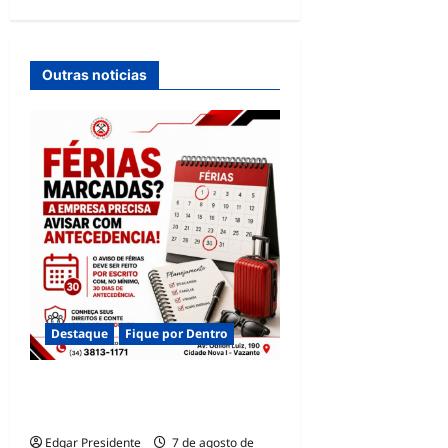
t
n
Outras noticias
a
v
i
g
a
t
i
o
Destaque
Fique por Dentro
n
QUAL O PRAZO PARA O
AVISO DE FÉRIAS?
Edgar Presidente
7 de agosto de