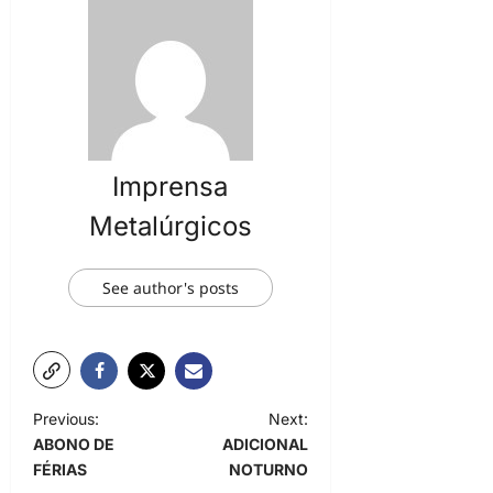
Imprensa
Metalúrgicos
See author's posts
P
Previous:
Next:
ABONO DE
ADICIONAL
o
FÉRIAS
NOTURNO
s