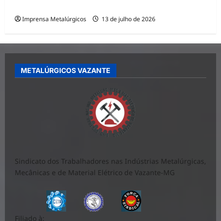
LICENÇA-MATERNIDADE
Imprensa Metalúrgicos
13 de julho de 2026
METALÚRGICOS VAZANTE
Sindicato dos Trabalhadores nas Indústrias Metalúrgicas,
Mecânicas e de Material Elétrico de Vazante-MG
Filiado à: