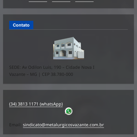
Contato
SEDE: Av Odilon Luis, 190 – Cidade Nova I
Vazante – MG | CEP 38.780-000
(34) 3813 1171 (whatsApp)
Email:
sindicato@metalurgicosvazante.com.br